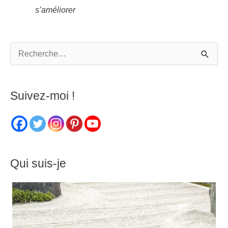
s’améliorer
R
e
c
Suivez-moi !
h
e
r
c
Qui suis-je
h
e
r