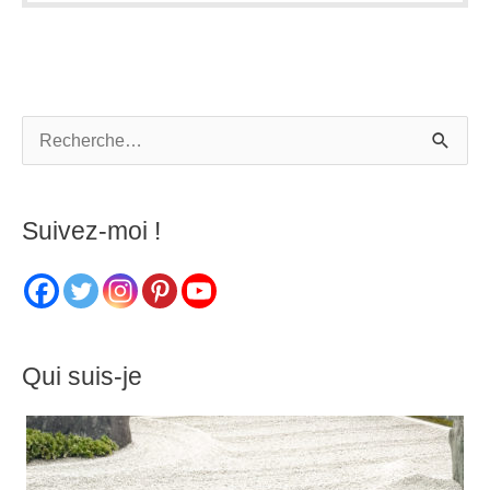
R
e
c
Suivez-moi !
h
e
r
c
Qui suis-je
h
e
r