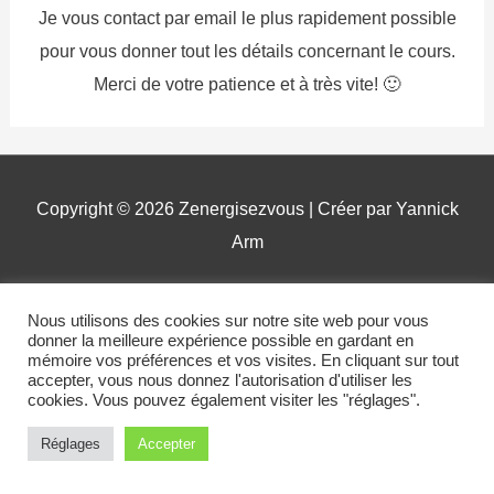
Je vous contact par email le plus rapidement possible
pour vous donner tout les détails concernant le cours.
Merci de votre patience et à très vite! 🙂
Copyright © 2026
Zenergisezvous
| Créer par Yannick
Arm
Contact
Qui suis-je ?
Plan du site
Nous utilisons des cookies sur notre site web pour vous
Mentions légales
donner la meilleure expérience possible en gardant en
mémoire vos préférences et vos visites. En cliquant sur tout
accepter, vous nous donnez l'autorisation d'utiliser les
cookies. Vous pouvez également visiter les "réglages".
Réglages
Accepter