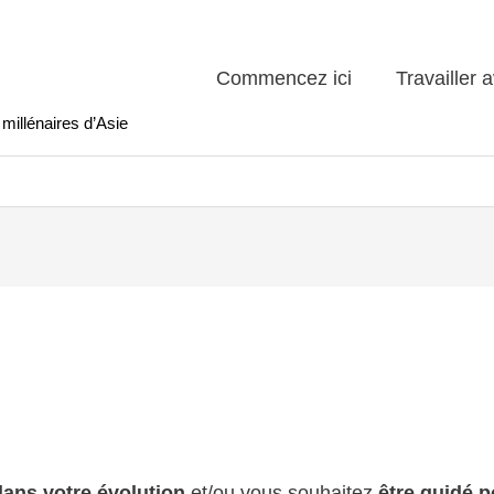
Commencez ici
Travailler 
millénaires d’Asie
 dans votre évolution
et/ou vous souhaitez
être guidé p