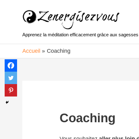
Aller
au
contenu
Apprenez la méditation efficacement grâce aux sagesses 
Accueil
Coaching
Coaching
Vous souhaitez
aller plus loin