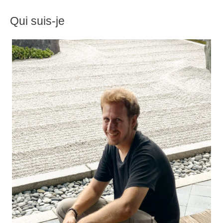
c
Qui suis-je
h
e
r
: