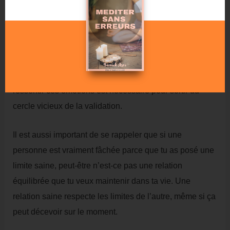
Après avoir dit non, tu pourrais ressentir de la
culpabilité. C’est normal, surtout les premières fois.
Pour traverser ces émotions, utilise encore une fois des
techniques de régulation : va marcher, écoute de la
musique, pratique une respiration profonde. Accepter de
ressentir ces émotions est nécessaire pour sortir du
cercle vicieux de la validation.
Il est aussi important de se rappeler que si une
personne est vraiment fâchée parce que tu as posé une
limite saine, peut-être n’est-ce pas une relation
équilibrée que tu veux maintenir dans ta vie. Une
relation saine respecte les limites de l’autre, même si ça
peut décevoir sur le moment.