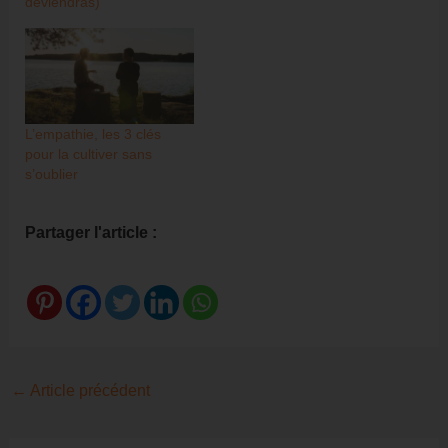
deviendras)
L’empathie, les 3 clés
pour la cultiver sans
s’oublier
Partager l'article :
Navigation
←
Article précédent
des
articles