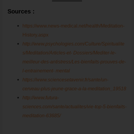
Sources :
https://www.news-medical.net/health/Meditation-
History.aspx
http://www.psychologies.com/Culture/Spiritualite
s/Meditation/Articles-et- Dossiers/Mediter-le-
meilleur-des-antistress/Les-bienfaits-prouves-de-
l-entrainement- men
tal
https://www.sciencesetavenir.fr/sante/un-
cerveau-plus-jeune-grace-a-la-meditation_19518
http://www.futura-
sciences.com/sante/actualites/vie-top-5-bienfaits-
meditation-63685/