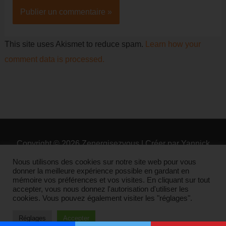
This site uses Akismet to reduce spam.
Learn how your
comment data is processed.
Copyright © 2026
Zenergisezvous
| Créer par Yannick
Arm
Nous utilisons des cookies sur notre site web pour vous
donner la meilleure expérience possible en gardant en
mémoire vos préférences et vos visites. En cliquant sur tout
Contact
Qui suis-je ?
Plan du site
accepter, vous nous donnez l'autorisation d'utiliser les
Mentions légales
cookies. Vous pouvez également visiter les "réglages".
Réglages
Accepter