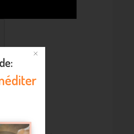
de:
méditer