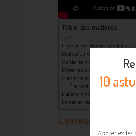
Table des matières
L’erreur des bonnes résolutions
Motivation VS Désire
Re
Garder la motivation consciemm
Eviter les distractions
10 ast
Comment rester focalisé!
The monkey mind
L’ultime méditation pour travaille
Le secret des gens qui réussiss
L’erreur des bon
Apprenez les 