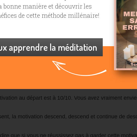
vation et pour illustrer ce thème large, je me disais qu’il 
la bonne manière et découvrir les
s de la nouvelle année.
néfices de cette méthode millénaire!
e de réussir un objectif grâce à sa motivation…
eux apprendre la méditation
us avez décidé de vous remettre au sport, par exemple de
iorer votre alimentation ou de perdre du poids, etc.
s allez avoir besoin d’une bonne motivation pour pouvoir l
ivation au départ est à 10/10. Vous avez vraiment envie 
ssent, la motivation descend, descend et continue de d
 dire que si vous ne réussissez pas à garder cette motiv