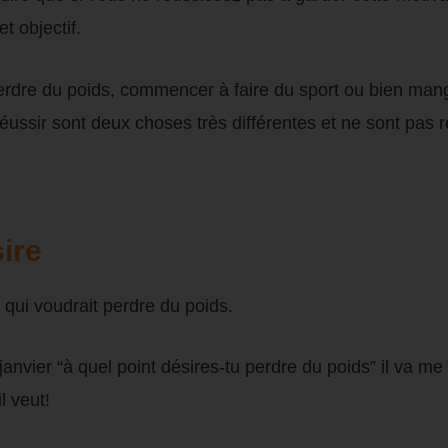
t objectif.
erdre du poids, commencer à faire du sport ou bien man
e réussir sont deux choses très différentes et ne sont pas
ire
qui voudrait perdre du poids.
janvier “à quel point désires-tu perdre du poids” il va me 
l veut!