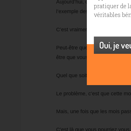
Aujourd’hui, on va parler de moti
pratiquer de 
l’exemple des bonnes résolution
véritables bé
C’est vraiment l’exemple typiqu
Oui, je v
Peut-être que le 1er janvier vo
être que vous avez décidé d’amél
Quel que soit votre objectif, vou
Le problème, c’est que cette mot
Mais, une fois que les mois pa
C’est là que vous pourriez vous