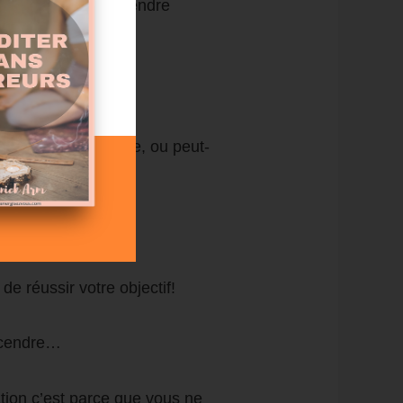
serait parfait de prendre
ux fois par semaine, ou peut-
e réaliser!
de réussir votre objectif!
escendre…
ation c’est parce que vous ne