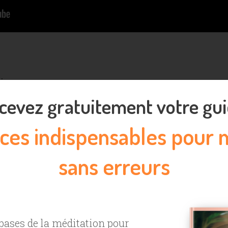
…
cevez gratuitement votre gui
ent
uces indispensables pour 
sans erreurs
r votre motivation
ent
nes résolutions…
bases de la méditation pour