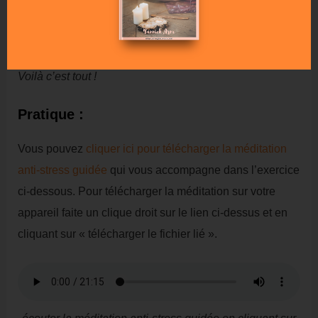
droite, la tête pousse vers le ciel, les mains sur les
cuisses et les paume vers le haut.
Voilà c’est tout !
Pratique :
Vous pouvez
cliquer ici pour télécharger la méditation
anti-stress guidée
qui vous accompagne dans l’exercice
ci-dessous. Pour télécharger la méditation sur votre
appareil faite un clique droit sur le lien ci-dessus et en
cliquant sur « télécharger le fichier lié ».