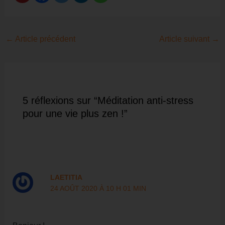
Navigation
←
Article précédent
Article suivant
→
des
articles
5 réflexions sur “Méditation anti-stress
pour une vie plus zen !”
LAETITIA
24 AOÛT 2020 À 10 H 01 MIN