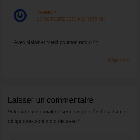
YANNICK
26 OCTOBRE 2020 À 14 H 58 MIN
Avec plaisir et merci pour ton retour 🙂
Répondre
Merci d'avoir lu cet
Laisser un commentaire
article !
Votre adresse e-mail ne sera pas publiée.
Les champs
En complément rejoignez ma
obligatoires sont indiqués avec
*
formation
GRATUITE
:
Écrivez