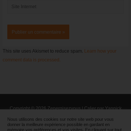
Site
Internet
This site uses Akismet to reduce spam.
Learn how your
comment data is processed.
Copyright © 2026
Zenergisezvous
| Créer par Yannick
Arm
Nous utilisons des cookies sur notre site web pour vous
donner la meilleure expérience possible en gardant en
mémoire vos préférences et vos visites. En cliquant sur tout
Contact
Qui suis-je ?
Plan du site