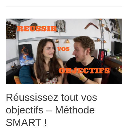
détoxifier
vos
reins
!
(+
3
recettes
facile
!)
Réussissez tout vos
objectifs – Méthode
SMART !