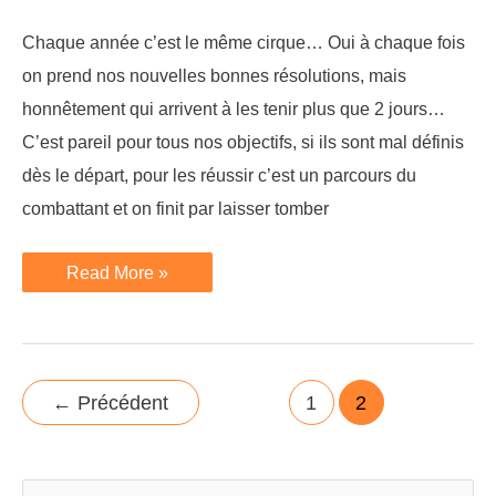
Chaque année c’est le même cirque… Oui à chaque fois
on prend nos nouvelles bonnes résolutions, mais
honnêtement qui arrivent à les tenir plus que 2 jours…
C’est pareil pour tous nos objectifs, si ils sont mal définis
dès le départ, pour les réussir c’est un parcours du
combattant et on finit par laisser tomber
Réussissez
Read More »
tout
vos
objectifs
–
Méthode
SMART
!
Pagination
←
Précédent
1
2
d’article