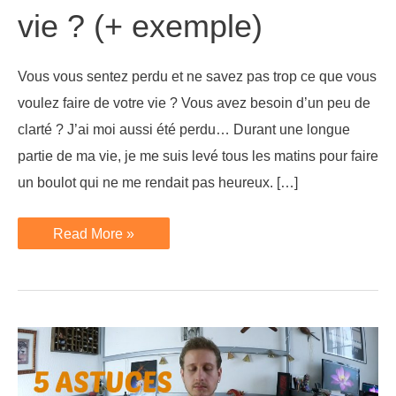
vie ? (+ exemple)
Vous vous sentez perdu et ne savez pas trop ce que vous
voulez faire de votre vie ? Vous avez besoin d’un peu de
clarté ? J’ai moi aussi été perdu… Durant une longue
partie de ma vie, je me suis levé tous les matins pour faire
un boulot qui ne me rendait pas heureux. […]
Comment
Read More »
trouver
son
IKIGAI
et
son
chemin
de
vie
?
(+
exemple)