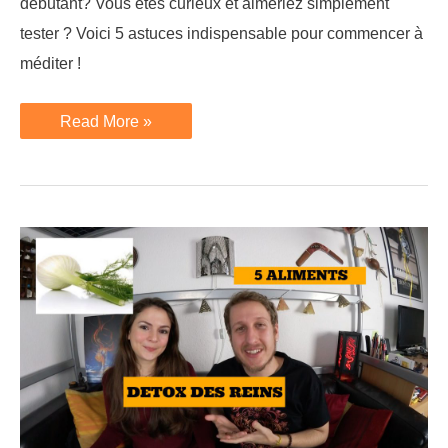
débutant? Vous êtes curieux et aimeriez simplement
tester ? Voici 5 astuces indispensable pour commencer à
méditer !
5
Read More »
astuces
pour
commencer
la
méditation
facilement
quand
on
est
débutant!