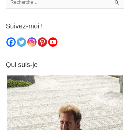
R
e
c
Suivez-moi !
h
e
r
c
Qui suis-je
h
e
r
: