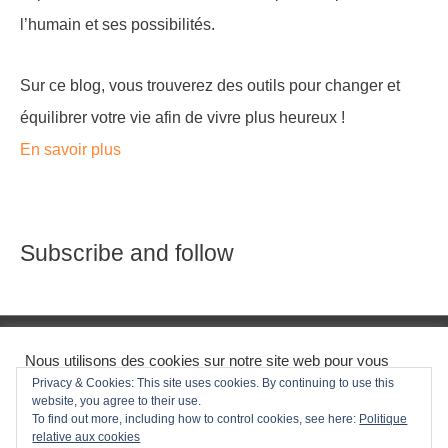
l’humain et ses possibilités.
Sur ce blog, vous trouverez des outils pour changer et
équilibrer votre vie afin de vivre plus heureux !
En savoir plus
Subscribe and follow
Nous utilisons des cookies sur notre site web pour vous
Copyright © 2026
Zenergisezvous
| Créer par Yannick
donner la meilleure expérience possible en gardant en
Privacy & Cookies: This site uses cookies. By continuing to use this
Arm
mémoire vos préférences et vos visites. En cliquant sur tout
website, you agree to their use.
accepter, vous nous donnez l'autorisation d'utiliser les
To find out more, including how to control cookies, see here:
Politique
cookies. Vous pouvez également visiter les "réglages".
relative aux cookies
Contact
Qui suis-je ?
Plan du site