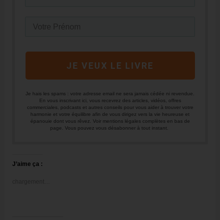
JE VEUX LE LIVRE
Je hais les spams : votre adresse email ne sera jamais cédée ni revendue.
En vous inscrivant ici, vous recevrez des articles, vidéos, offres
commerciales, podcasts et autres conseils pour vous aider à trouver votre
harmonie et votre équilibre afin de vous dirigez vers la vie heureuse et
épanouie dont vous rêvez. Voir mentions légales complètes en bas de
page. Vous pouvez vous désabonner à tout instant.
J’aime ça :
chargement…