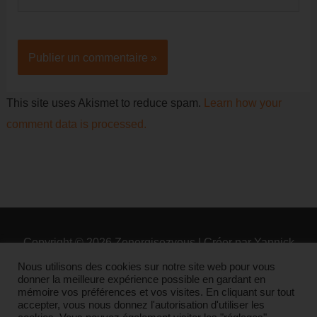
Internet
This site uses Akismet to reduce spam.
Learn how your
comment data is processed.
Copyright © 2026
Zenergisezvous
| Créer par Yannick
Arm
Nous utilisons des cookies sur notre site web pour vous
donner la meilleure expérience possible en gardant en
mémoire vos préférences et vos visites. En cliquant sur tout
Contact
Qui suis-je ?
Plan du site
accepter, vous nous donnez l'autorisation d'utiliser les