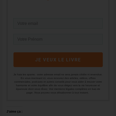
JE VEUX LE LIVRE
Je hais les spams : votre adresse email ne sera jamais cédée ni revendue.
En vous inscrivant ici, vous recevrez des articles, vidéos, offres
commerciales, podcasts et autres conseils pour vous aider à trouver votre
harmonie et votre équilibre afin de vous dirigez vers la vie heureuse et
épanouie dont vous rêvez. Voir mentions légales complètes en bas de
page. Vous pouvez vous désabonner à tout instant.
J’aime ça :