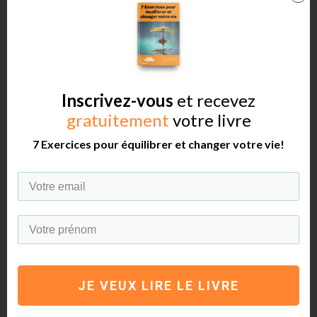
comprendre que mémoire et concentration sont très
fortement liées
…
Vous pourrez lire 50 fois le même texte, si en même
temps vous pensez à ce qui va se passez dans le
Inscrivez-vous
et recevez
prochain épisode de Game of trones, c’est mort !
gratuitement
votre livre
7 Exercices pour équilibrer et changer votre vie!
Faites attention
Pour se souvenir, il faut
de l’attention
c’est pourquoi la
méthode Pomodoro, vue précédemment va vous être
très utile.
Il peut être également intéressant de
méditer
JE VEUX LIRE LE LIVRE
régulièrement
. Si vous n’en avez jamais fait, c’est le
moment idéal pour débuter. Les liens entre amélioration