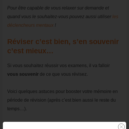
Pour être capable de vous relaxer sur demande et
quand vous le souhaitez-vous pouvez aussi utiliser
les
déclencheurs mentaux
!
Réviser c’est bien, s’en souvenir
c’est mieux…
Si vous souhaitez réussir vos examens, il va falloir
vous souvenir
de ce que vous révisez.
Voici quelques astuces pour booster votre mémoire en
période de révision (après c’est bien aussi le reste du
temps…).
Pour mémoriser correctement, il est important de